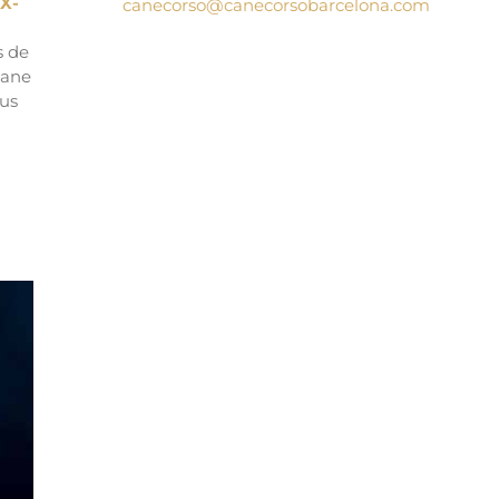
 X-
canecorso@canecorsobarcelona.com
s de
Cane
ous