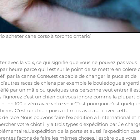
io acheter cane corso à toronto ontario1
r avec la voix, ce qui signifie que vous ne pouvez pas vous
 par heure parce qu’il est sur le point de se mettre en colère 
éfi par la canne Corse.est capable de changer la puce et de
ans d’autres races de chiens par exemple le bouledogue argenti
é défié par un mâle ou quelques uns personne veut entrer il es
 l’ignorez c’est un chien qui vous ignore comme la plupart d
 et de 100 à zéro avec votre voix C’est pourquoi c’est quelqu
 chiens. C’est un chien puissant mais avec cela avec cette
as de race Nous pouvons faire l’expédition à l’international et 
rcher votre chiot il y a trois types d’expédition par Je charg
lémentaire.L’expédition de la porte et aussi l’expédition que
férentes façons de faire les mêmes choses, j’espère que vous