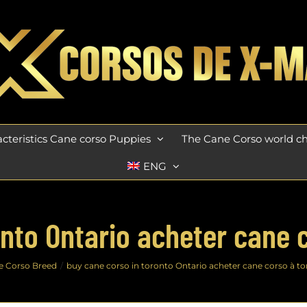
cteristics Cane corso Puppies
The Cane Corso world 
ENG
nto Ontario acheter cane 
e Corso Breed
buy cane corso in toronto Ontario acheter cane corso à to