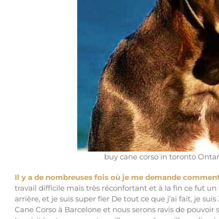
buy cane corso in toronto Ontar
Il y a de nombreuses fois où je me demande commen
travail difficile mais très réconfortant et à la fin ce fut u
arrière, et je suis super fier De tout ce que j’ai fait, 
Cane Corso à Barcelone et nous serons ravis de pouvoir 