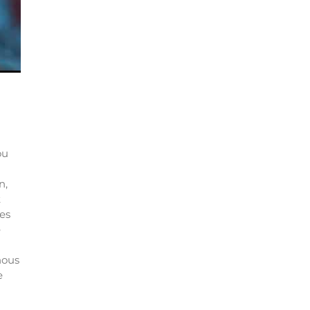
ou
n,
t
es
e
nous
e