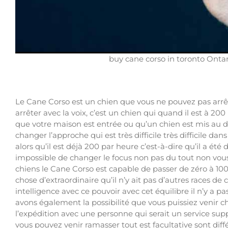
buy cane corso in toronto Ontar
Le Cane Corso est un chien que vous ne pouvez pas arrête
arrêter avec la voix, c’est un chien qui quand il est à 200
que votre maison est entrée ou qu’un chien est mis au d
changer l’approche qui est très difficile très difficile d
alors qu’il est déjà 200 par heure c’est-à-dire qu’il a ét
impossible de changer le focus non pas du tout non vous
chiens le Cane Corso est capable de passer de zéro à 100
chose d’extraordinaire qu’il n’y ait pas d’autres races de
intelligence avec ce pouvoir avec cet équilibre il n’y a p
avons également la possibilité que vous puissiez venir che
l’expédition avec une personne qui serait un service supp
vous pouvez venir ramasser tout est facultative sont dif