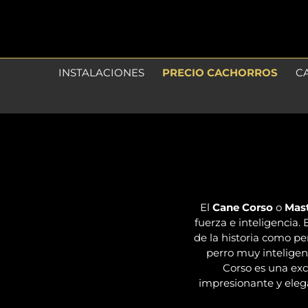
Skip
to
content
INSTALACIONES
PRECIO CACHORROS
C
El
Cane Corso
o
Mast
fuerza e inteligencia. 
de la historia como p
perro muy inteligent
Corso es una exc
impresionante y eleg