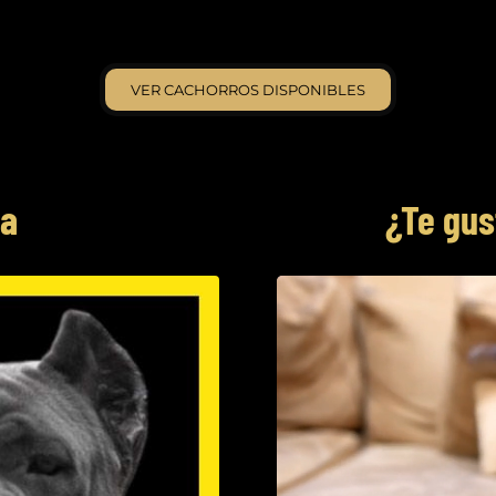
VER CACHORROS DISPONIBLES
za
¿Te gus