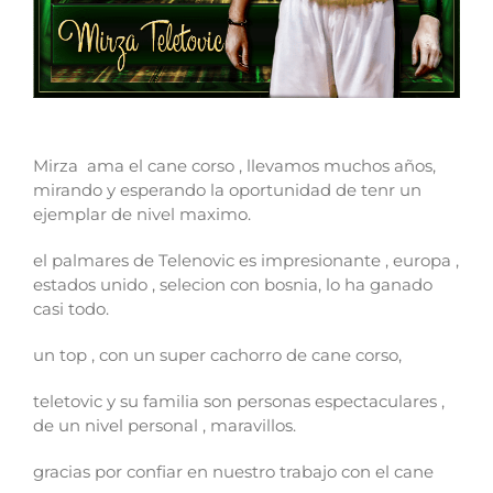
Mirza Teletovic NBA player
Mirza ama el cane corso , llevamos muchos años,
mirando y esperando la oportunidad de tenr un
ejemplar de nivel maximo.
el palmares de Telenovic es impresionante , europa ,
estados unido , selecion con bosnia, lo ha ganado
casi todo.
un top , con un super cachorro de cane corso,
teletovic y su familia son personas espectaculares ,
de un nivel personal , maravillos.
gracias por confiar en nuestro trabajo con el cane