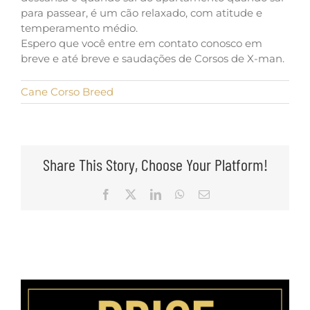
para passear, é um cão relaxado, com atitude e
temperamento médio.
Espero que você entre em contato conosco em
breve e até breve e saudações de Corsos de X-man.
Cane Corso Breed
Share This Story, Choose Your Platform!
Facebook
X
LinkedIn
WhatsApp
Email