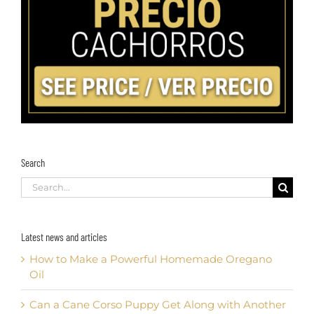
Search
Search
for:
Latest news and articles
How to Make a Powerful Homemade Oregano
Oil
Can a Cane Corso Puppy Get Along with Another