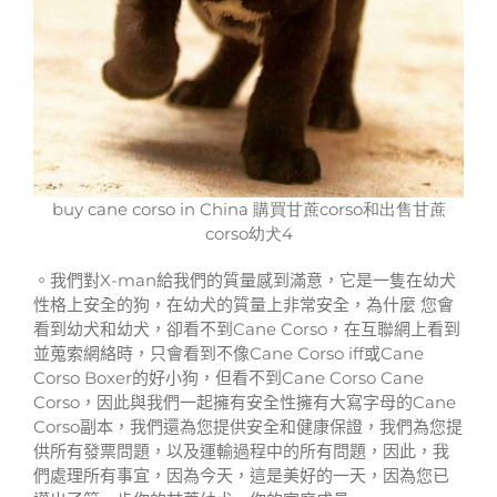
buy cane corso in China 購買甘蔗corso和出售甘蔗
corso幼犬4
。我們對X-man給我們的質量感到滿意，它是一隻在幼犬
性格上安全的狗，在幼犬的質量上非常安全，為什麼 您會
看到幼犬和幼犬，卻看不到Cane Corso，在互聯網上看到
並蒐索網絡時，只會看到不像Cane Corso iff或Cane
Corso Boxer的好小狗，但看不到Cane Corso Cane
Corso，因此與我們一起擁有安全性擁有大寫字母的Cane
Corso副本，我們還為您提供安全和健康保證，我們為您提
供所有發票問題，以及運輸過程中的所有問題，因此，我
們處理所有事宜，因為今天，這是美好的一天，因為您已