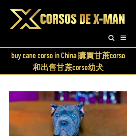
Skip
to
content
buy cane corso in China 購買甘蔗corso
和出售甘蔗corso幼犬