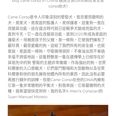
buy cane corso in China 購買甘蔗corso和出售甘蔗
corso幼犬1
Cane Corso是令人印象深刻的警衛犬，是忠實而聰明的
犬，是家犬，是家庭的監護人，是保護者。這隻狗一直在
改變其功能，這在遠古時代就已從戰爭犬變成兇猛的犬，
直到今天，它一直在改變其功能，直到2020年成為家庭的
護衛犬。母親是孩子的父親，是一條狗，它使我們擁有了
最珍貴，最受愛戴的狗，這給了我們所有的安全感，也就
是說，家庭是一條狗，守衛做得很好，不會溢出而不會過
多毫不誇張地說，這隻野獸是一隻在遺傳學上已經存在於
其祖先中的狗 警衛的主題非常複雜，作為強壯的狗，甘蔗
科爾索的入口是戰犬，它們是鬥獸場和大型動物以及甘蔗
科爾索和他的祖先擁有他體內所有的東西，因此沒有必要
再進行額外的訓練，但是Cane Corso在他的DNA內擁有
它是一隻非常聰明的平衡犬，對我來說，它是最聰明的犬
種。我希望很快見到你，我的名字X-Man’s Corsican的
Juan Manuel Morato