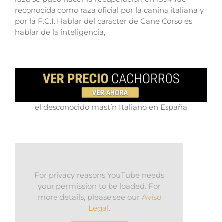
reconocida como raza oficial por la canina italiana y
por la F.C.I.
Hablar del carácter de Cane Corso es
hablar de la inteligencia,
el desconocido mastín Italiano en España
For privacy reasons YouTube needs
your permission to be loaded. For
more details, please see our
Aviso
Legal
.