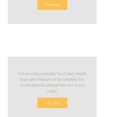
I Accept
For privacy reasons YouTube needs
your permission to be loaded. For
more details, please see our
Aviso
Legal
.
I Accept