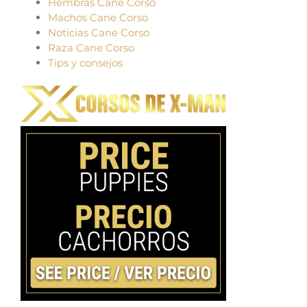
Hembras Cane Corso
Machos Cane Corso
Noticias Cane Corso
Raza Cane Corso
Tips y consejos