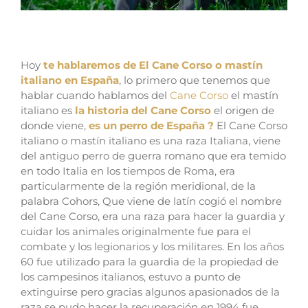
el desconocido mastín Italiano en España
Hoy
te hablaremos de El Cane Corso o mastín
italiano en España
, lo primero que tenemos que
hablar cuando hablamos del
Cane Corso
el mastín
italiano es
la historia del Cane Corso
el origen de
donde viene,
es un perro de España ?
E
l Cane Corso
italiano o mastín italiano es una raza Italiana, viene
del antiguo perro de guerra romano que era temido
en todo Italia en los tiempos de Roma, era
particularmente de la región meridional, de la
palabra Cohors, Que viene de latín cogió el nombre
del Cane Corso, era una raza para hacer la guardia y
cuidar los animales originalmente fue para el
combate y los legionarios y los militares.
En los años
60 fue utilizado para la guardia de la propiedad de
los campesinos italianos, estuvo a punto de
extinguirse pero gracias algunos apasionados de la
raza se pudo hacer la recuperación en 1994 fue