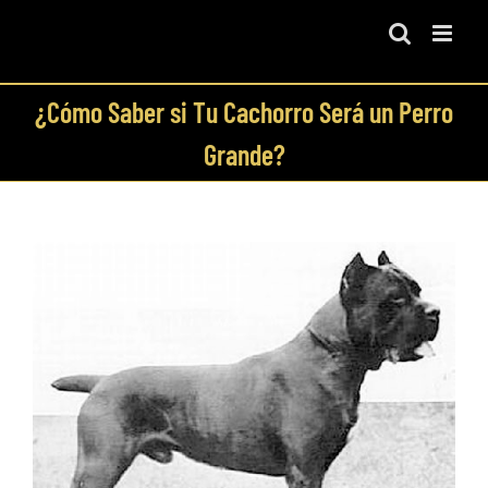
Skip
to
content
¿Cómo Saber si Tu Cachorro Será un Perro
Grande?