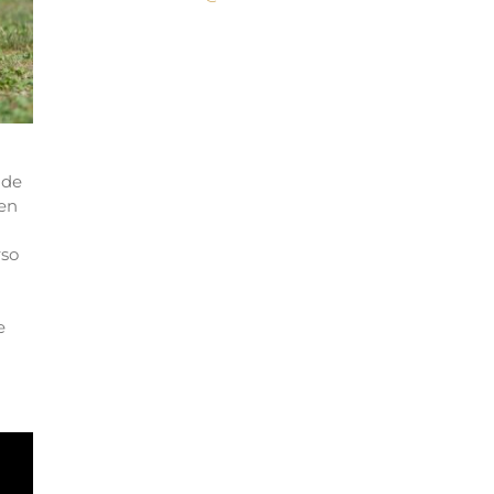
de
 en
rso
e