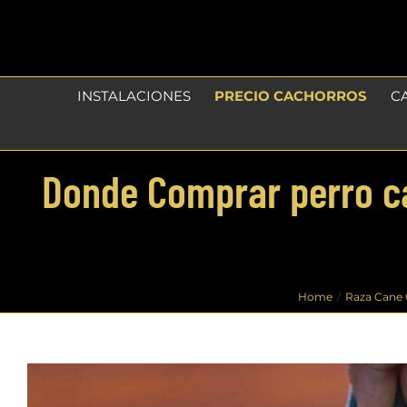
Skip
to
content
INSTALACIONES
PRECIO CACHORROS
C
Donde Comprar perro ca
Home
Raza Cane 