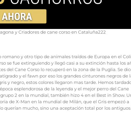
agona y Criadores de cane corso en Cataluña222
 romano y otro tipo de animales traídos de Europa en el Coli
 se fue extinguiendo y llegó casi a su extinción hasta los a
del Cane Corso lo recuperó en la zona de la Puglia. Se dic
tigrado y el fawn por eso los grandes cinturones negros de l
is y negro, estos colores llegaron mas tarde.
Hemos tardado
 época esplendorosa de la leyenda y el mejor perro del Cane
rupo 2 en la mundial, también hizo 4 en el Best in Show. U
toria de X-Man en la mundial de Milán, que el Gris empezó a
 lo querían mucho, sino una aceptación total por los antiguos