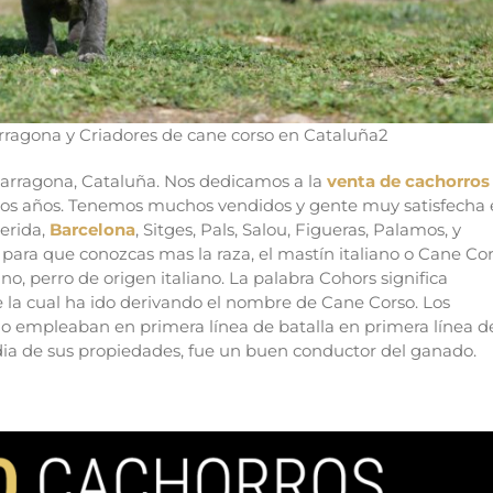
ragona y Criadores de cane corso en Cataluña2
arragona, Cataluña. Nos dedicamos a la
venta de cachorros
hos años. Tenemos muchos vendidos y gente muy satisfecha
erida,
Barcelona
, Sitges, Pals, Salou, Figueras, Palamos, y
ara que conozcas mas la raza, el mastín italiano o Cane Co
o, perro de origen italiano.
La palabra Cohors significa
e la cual ha ido derivando el nombre de Cane Corso. Los
y lo empleaban en primera línea de batalla en primera línea d
rdia de sus propiedades, fue un buen conductor del ganado.