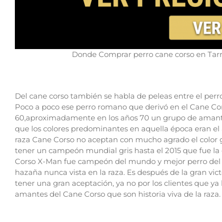
Donde Comprar perro cane corso en Tarr
Del cane corso también se habla de peleas entre el perro
Poco a poco ese perro romano que derivó en el Cane Corso
60,aproximadamente en los años 70 un grupo de amantes 
que los colores predominantes en aquella época eran el a
raza Cane Corso no aceptan con mucho agrado el color gr
tener un campeón mundial gris hasta el 2015 que fue la
Corso X-Man fue campeón del mundo y mejor perro del g
hazaña nunca vista en la raza.
Es después de la gran vic
tener una gran aceptación, ya no por los clientes que ya
amantes del Cane Corso que son historia viva de la raza.