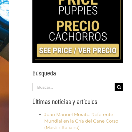
Búsqueda
Search
for:
Últimas noticias y artículos
Juan Manuel Morato: Referente
Mundial en la Cría del Cane Corso
(Mastín Italiano)