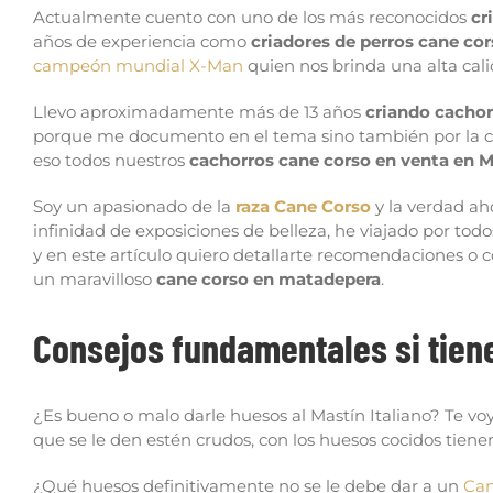
Actualmente cuento con uno de los más reconocidos
cr
años de experiencia como
criadores de perros cane co
campeón mundial X-Man
quien nos brinda una alta cali
Llevo aproximadamente más de 13 años
criando cachor
porque me documento en el tema sino también por la con
eso todos nuestros
cachorros cane corso en venta en 
Soy un apasionado de la
raza Cane Corso
y la verdad aho
infinidad de exposiciones de belleza, he viajado por tod
y en este artículo quiero detallarte recomendaciones o c
un maravilloso
cane corso en matadepera
.
Consejos fundamentales si tien
¿Es bueno o malo darle huesos al Mastín Italiano? Te voy
que se le den estén crudos, con los huesos cocidos tienen
¿Qué huesos definitivamente no se le debe dar a un
Can