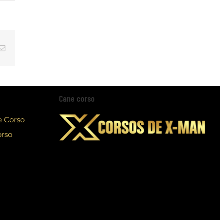
tsApp
Email
Cane corso
e Corso
orso