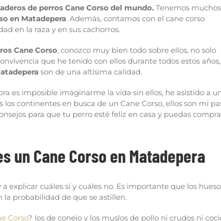
iaderos de perros Cane Corso del mundo.
Tenemos muchos
rso en Matadepera
. Además, contamos con el cane corso
dad en la raza y en sus cachorros.
ros Cane Corso
, conozco muy bien todo sobre ellos, no solo
vivencia que he tenido con ellos durante todos estos años,
Matadepera
son de una altísima calidad.
ra es imposible imaginarme la vida sin ellos, he asistido a u
os los continentes en busca de un Cane Corso, ellos son mi pa
onsejos para que tu perro esté feliz en casa y puedas compra
es un Cane Corso en Matadepera
 a explicar cuáles sí y cuáles no. Es importante que los hueso
 la probabilidad de que se astillen.
e Corso
? los de conejo y los muslos de pollo ni crudos ni coc