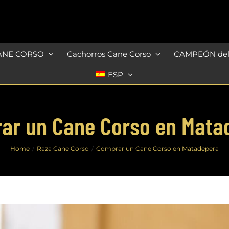
ANE CORSO
Cachorros Cane Corso
CAMPEÓN de
ESP
ar un Cane Corso en Mata
Home
Raza Cane Corso
Comprar un Cane Corso en Matadepera