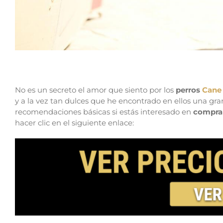
Comprar un Cane Corso en Matadepera
No es un secreto el amor que siento por los
perros
Cane
y a la vez tan dulces que he encontrado en ellos una gra
recomendaciones básicas si estás interesado en
comprar
hacer clic en el siguiente enlace: