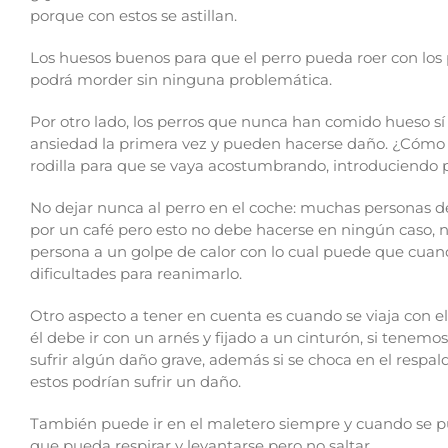
porque con estos se astillan.
Los huesos buenos para que el perro pueda roer con los pi
podrá morder sin ninguna problemática.
Por otro lado, los perros que nunca han comido hueso
ansiedad la primera vez y pueden hacerse daño. ¿Cómo 
rodilla para que se vaya acostumbrando, introduciendo p
No dejar nunca al perro en el coche: muchas personas de
por un café pero esto no debe hacerse en ningún caso, n
persona a un golpe de calor con lo cual puede que cuan
dificultades para reanimarlo.
Otro aspecto a tener en cuenta es cuando se viaja con el
él debe ir con un arnés y fijado a un cinturón, si tenemo
sufrir algún daño grave, además si se choca en el respa
estos podrían sufrir un daño.
También puede ir en el maletero siempre y cuando se pu
que pueda respirar y levantarse pero no saltar.