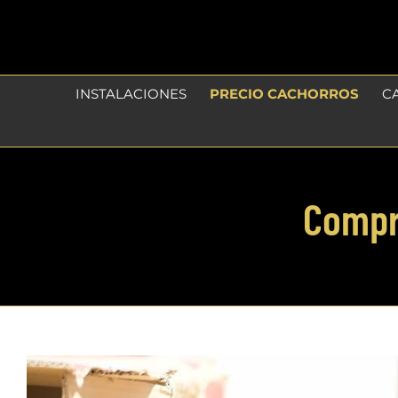
Skip
to
content
INSTALACIONES
PRECIO CACHORROS
C
Compr