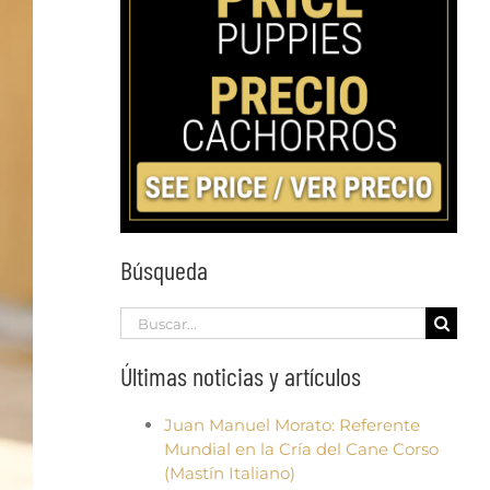
Búsqueda
Search
for:
Últimas noticias y artículos
Juan Manuel Morato: Referente
Mundial en la Cría del Cane Corso
(Mastín Italiano)