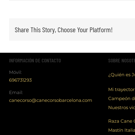
Share This Story, Choose Your Platform!
INFORMACIÓN DE CONTACTO
SOBRE NOSOT
Móvil:
¿Quién es 
696731293
Mi trayector
Email:
Campeón d
canecorso@canecorsobarcelona.com
Nuestros vi
Raza Cane 
Mastín Itali