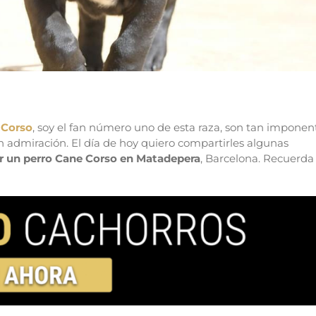
 Corso
, soy el fan número uno de esta raza, son tan imponen
n admiración. El día de hoy quiero compartirles algunas
 un perro Cane Corso en Matadepera
, Barcelona. Recuerda