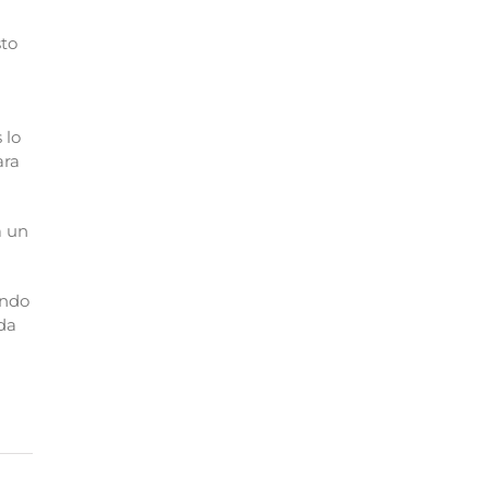
sto
 lo
ara
a un
ando
da