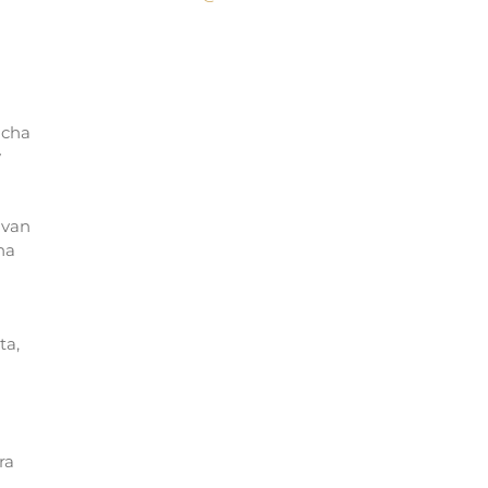
ucha
y
 van
na
ta,
ra