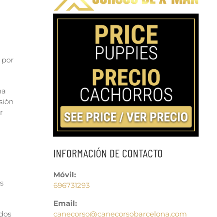
 por
na
sión
r
INFORMACIÓN DE CONTACTO
Móvil:
s
696731293
Email:
canecorso@canecorsobarcelona.com
idos