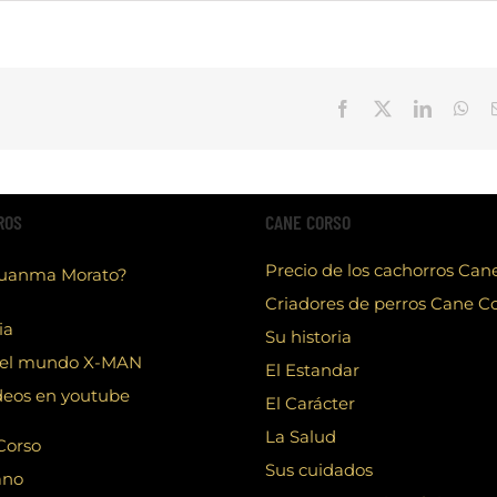
Facebook
X
LinkedIn
Wha
ROS
CANE CORSO
Precio de los cachorros Can
Juanma Morato?
Criadores de perros Cane C
ia
Su historia
el mundo X-MAN
El Estandar
deos en youtube
El Carácter
La Salud
Corso
Sus cuidados
ano