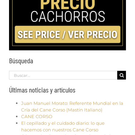
Búsqueda
Search
for:
Últimas noticias y artículos
Juan Manuel Morato: Referente Mundial en la
Cría del Cane Corso (Mastín Italiano)
CANE CORSO
El cepillado y el cuidado diario: lo que
hacemos con nuestros Cane Corso