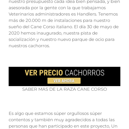
nuestro presupuesto cada idea bien pensada, y bien
asesorada por la gente con la que trabajamos
Veterinarios administradores es Handlers.
Tenemos
más de 20.000 m de instalaciones para nuestro
sueño del Cane Corso italiano.
El día 30 de mayo de
2020 hemos inaugurado, nuestra pista de
socialización y nuestro nuevo parque de ocio para
nuestros cachorros.
SABER MAS DE LA RAZA CANE CORSO
Es algo que estamos súper orgullosos súper
contentos y también muy agradecidos a todas las
personas que han participado en este proyecto,
Un