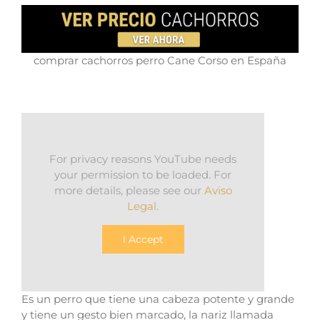
comprar cachorros perro Cane Corso en España
For privacy reasons YouTube needs
your permission to be loaded. For
more details, please see our
Aviso
Legal
.
I Accept
Es un perro que tiene una cabeza potente y grande
y tiene un gesto bien marcado, la nariz llamada