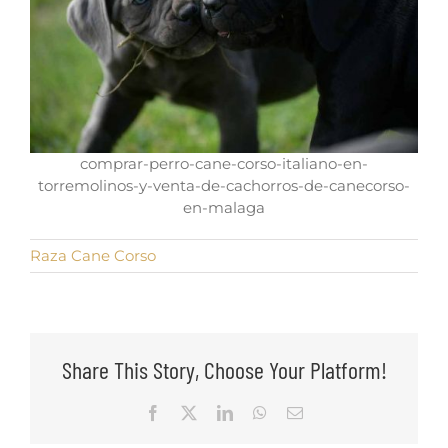
comprar-perro-cane-corso-italiano-en-
torremolinos-y-venta-de-cachorros-de-canecorso-
en-malaga
Raza Cane Corso
Share This Story, Choose Your Platform!
Facebook
X
LinkedIn
WhatsApp
Email