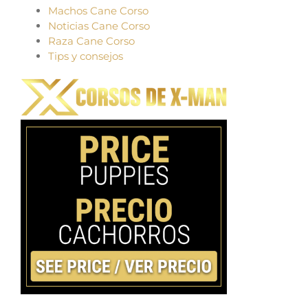
Machos Cane Corso
Noticias Cane Corso
Raza Cane Corso
Tips y consejos