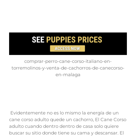
comprar-perro-cane-corso-italiano-en-
torremolinos-y-venta-de-cachorros-de-canecorso-
en-malaga
Evidentemente no es lo mismo la energía de un
cane corso adulto quede un cachorro, El Cane Corso
adulto cuando dentro dentro de casa solo quiere
buscar su sitio donde tiene su cama y descansar.
El