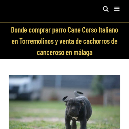
Skip
to
content
Donde comprar perro Cane Corso Italiano
en Torremolinos y venta de cachorros de
canceroso en málaga