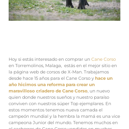
Donde comprar perro Cane Corso Italiano
en Torremolinos y venta de cachorros de
canceroso en málaga
Hoy si estás interesado en comprar un
Cane Corso
en Torremolinos, Malaga, estás en el mejor sitio en
la página web de corsos de X-Man.
Trabajamos
desde hace 15 años para el Cane Corso y
hace un
año hicimos una reforma para crear un
maravilloso criadero de Cane Corso
, un nuevo
quien donde nuestros sueños y nuestro paraíso
conviven con nuestros súper Top ejemplares.
En
estos momentos tenemos nueva camada el
campeón mundial y la hembra la mamá es una vice
campeona Junior del mundo.
Tenemos muchos en
el cachorros de Cane Corso vendidos en muchos