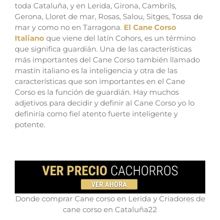
toda Cataluña, y en Lerida, Girona, Cambrils,
Gerona, Lloret de mar, Rosas, Salou, Sitges, Tossa de
mar y como no en Tarragona.
El Cane Corso
Italiano
que viene del latín Cohors, es un término
que significa guardián. Una de las características
más importantes del Cane Corso también llamado
mastín italiano es la inteligencia y otra de las
características que son importantes en el Cane
Corso es la función de guardián.
Hay muchos
adjetivos para decidir y definir al Cane Corso yo lo
definiría como fiel atento fuerte inteligente y
potente.
Donde comprar Cane corso en Lerida y Criadores de
cane corso en Cataluña22