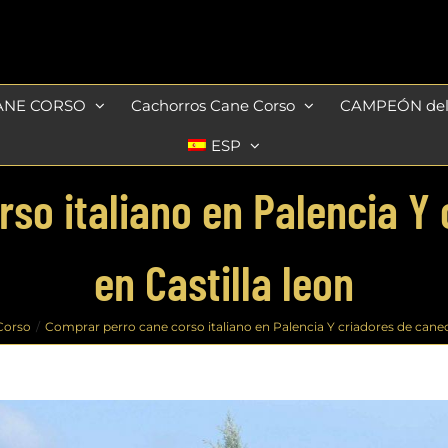
ANE CORSO
Cachorros Cane Corso
CAMPEÓN de
ESP
so italiano en Palencia Y
en Castilla leon
Corso
Comprar perro cane corso italiano en Palencia Y criadores de canec