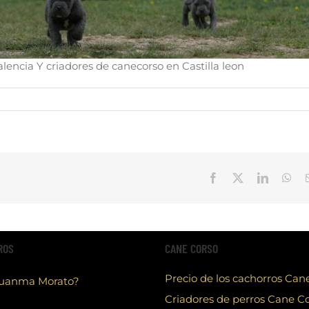
lencia Y criadores de canecorso en Castilla leon
Facebook
X
LinkedIn
Wha
ROS
CANE CORSO
Precio de los cachorros Can
Juanma Morato?
Criadores de perros Cane C