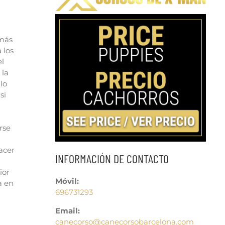
 más
 los
el
 la
lo
si
rse
acer
INFORMACIÓN DE CONTACTO
ior
Móvil:
a en
696731293
Email:
canecorso@canecorsobarcelona.com