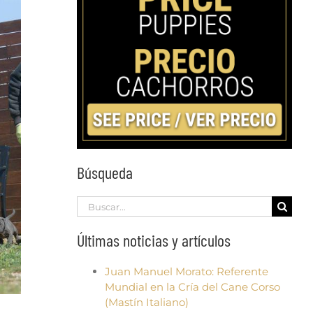
Búsqueda
Search
for:
Últimas noticias y artículos
Juan Manuel Morato: Referente
Mundial en la Cría del Cane Corso
(Mastín Italiano)