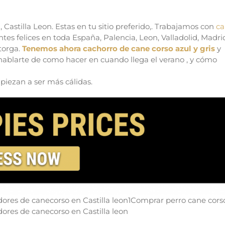
Y criadores de canecorso en Castilla leon
 Castilla Leon. Estas en tu sitio preferido,. Trabajamos con
ca
es felices en toda España, Palencia, Leon, Valladolid, Madri
torga.
Tenemos ahora cachorro de cane corso azul y gris
y
ablarte de como hacer en cuando llega el verano , y cómo
piezan a ser más cálidas.
dores de canecorso en Castilla leon1Comprar perro cane cors
adores de canecorso en Castilla leon