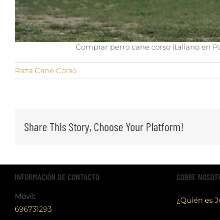
Comprar perro cane corso italiano en Pa
Raza Cane Corso
Share This Story, Choose Your Platform!
INFORMACIÓN DE CONTACTO
SOBRE NOSOT
Móvil:
¿Quién es 
696731293