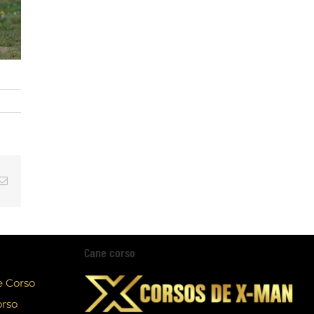
tsApp
Email
Cane corso
e Corso
orso