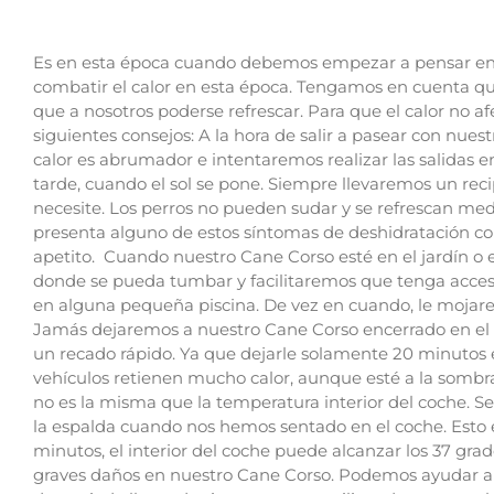
Es en esta época cuando debemos empezar a pensar en l
combatir el calor en esta época. Tengamos en cuenta qu
que a nosotros poderse refrescar. Para que el calor no 
siguientes consejos: A la hora de salir a pasear con nues
calor es abrumador e intentaremos realizar las salidas 
tarde, cuando el sol se pone. Siempre llevaremos un rec
necesite. Los perros no pueden sudar y se refrescan med
presenta alguno de estos síntomas de deshidratación co
apetito. Cuando nuestro Cane Corso esté en el jardín o
donde se pueda tumbar y facilitaremos que tenga acceso a
en alguna pequeña piscina. De vez en cuando, le moja
Jamás dejaremos a nuestro Cane Corso encerrado en el c
un recado rápido. Ya que dejarle solamente 20 minutos 
vehículos retienen mucho calor, aunque esté a la sombr
no es la misma que la temperatura interior del coche
la espalda cuando nos hemos sentado en el coche. Esto e
minutos, el interior del coche puede alcanzar los 37 gra
graves daños en nuestro Cane Corso. Podemos ayudar a c