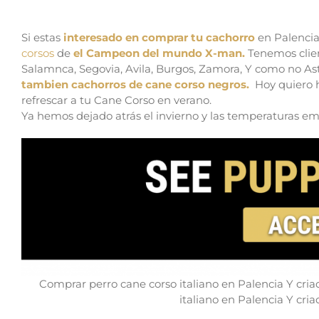
Comprar perro cane corso italiano en Palencia 
Si estas
interesado en comprar tu cachorro
en Palencia,
corsos
de
el Campeon del mundo X-man.
Tenemos client
Salamnca, Segovia, Avila, Burgos, Zamora, Y como no As
tambien cachorros de cane corso negros.
Hoy quiero h
refrescar a tu Cane Corso en verano.
Ya hemos dejado atrás el invierno y las temperaturas em
Comprar perro cane corso italiano en Palencia Y cria
italiano en Palencia Y cri