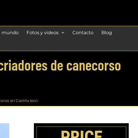
l mundo
Fotos y videos
Contacto
Blog
 criadores de canecorso
orso en Castilla leon