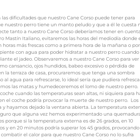
as dificultades que nuestro Cane Corso puede tener para
e nuestro perro tiene un manto peludo y que a él le cuesta
afecte tanto a nuestro Cane Corso deberíamos tener en cuenta
tro Mastín Italiano, evitaremos las horas del mediodía donde 
en horas más frescas como a primera hora de la mañana o por
ipiente con agua para poder hidratar a nuestro perro cuando 
iante el jadeo. Observaremos a nuestro Cane Corso para ver 
mo cansancio, ojos hundidos, babeo excesivo o pérdida de
 en la terraza de casa, procuraremos que tenga una sombra
l agua para refrescarse, lo ideal sería que pudiera refresca
remos las matas y humedeceremos el lomo de nuestro perro.
oche cuando las temperaturas sean altas, ni siquiera para h
en el coche podría provocar la muerte de nuestro perro. Los
a y hayamos dejado la ventana abierta. La temperatura exter
. Seguro que alguna vez hemos experimentado una quemadur
s porque si la temperatura externa es de 26 grados, en 10
dos y en 20 minutos podría superar los 45 grados, provocando
ombatir el calor para que nuestro Cane Corso no lo sufra