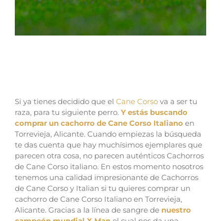
venta de cachorros de Cane Corso en
Torrevieja y criadores de Cane Corso
Italiano en Alicante
Si ya tienes decidido que el
Cane Corso
va a ser tu
raza, para tu siguiente perro.
Y estás buscando
comprar un cachorro de Cane Corso Italiano
en
Torrevieja, Alicante. Cuando empiezas la búsqueda
te das cuenta que hay muchísimos ejemplares que
parecen otra cosa, no parecen auténticos Cachorros
de Cane Corso italiano. En estos momento nosotros
tenemos una calidad impresionante de Cachorros
de Cane Corso y Italian si tu quieres comprar un
cachorro de Cane Corso Italiano en Torrevieja,
Alicante. Gracias a la línea de sangre de
nuestro
campeón mundial X Man
el cual nos da una