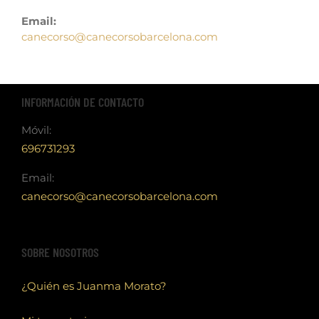
Email:
canecorso@canecorsobarcelona.com
INFORMACIÓN DE CONTACTO
Móvil:
696731293
Email:
canecorso@canecorsobarcelona.com
SOBRE NOSOTROS
¿Quién es Juanma Morato?