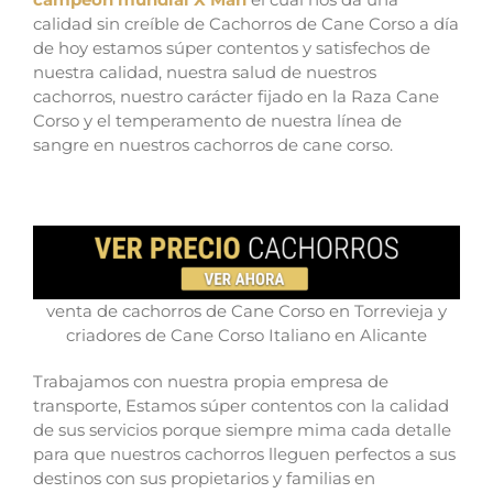
calidad sin creíble de Cachorros de Cane Corso a día
de hoy estamos súper contentos y satisfechos de
nuestra calidad, nuestra salud de nuestros
cachorros, nuestro carácter fijado en la Raza Cane
Corso y el temperamento de nuestra línea de
sangre en nuestros cachorros de cane corso.
venta de cachorros de Cane Corso en Torrevieja y
criadores de Cane Corso Italiano en Alicante
Trabajamos con nuestra propia empresa de
transporte, Estamos súper contentos con la calidad
de sus servicios porque siempre mima cada detalle
para que nuestros cachorros lleguen perfectos a sus
destinos con sus propietarios y familias en