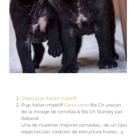
Pup italian mastiff
Video pup italian mastiff
Pup italian mastiff
Cane corso
Bis Ch uracan
de la mirage de torrellas & Bis Ch Stanley pat
Bakardi
Una de nuestras mejores camadas… de un tipo
espectacular, carácter de estructura hueso… y