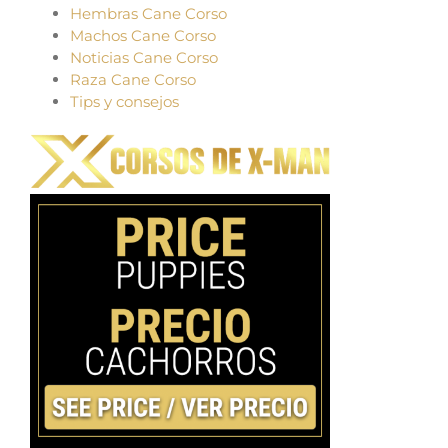
Hembras Cane Corso
Machos Cane Corso
Noticias Cane Corso
Raza Cane Corso
Tips y consejos