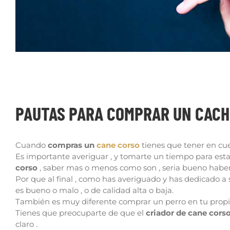
PAUTAS PARA COMPRAR UN CACHORRO DE
PAUTAS PARA COMPRAR UN CACH
Cuando
compras un
cane corso
tienes que tener en cu
Es importante averiguar , y tomarte un tiempo para estar
corso
, saber mas o menos como son , seria bueno habe
Por que al final , como has averiguado y has dedicado a 
es bueno o malo , o de calidad alta o baja.
También es muy diferente comprar un perro en tu prop
Tienes que preocuparte de que el
criador de cane cors
claro .