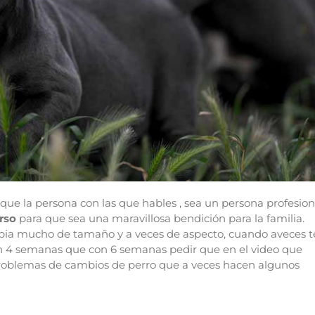
ue la persona con las que hables , sea un persona profesiona
rso
para que sea una maravillosa bendición para la familia.
bia mucho de tamaño y a veces de aspecto, cuando aveces t
n 4 semanas que con 6 semanas pedir que en el video que
y problemas de cambios de perro que a veces hacen algunos