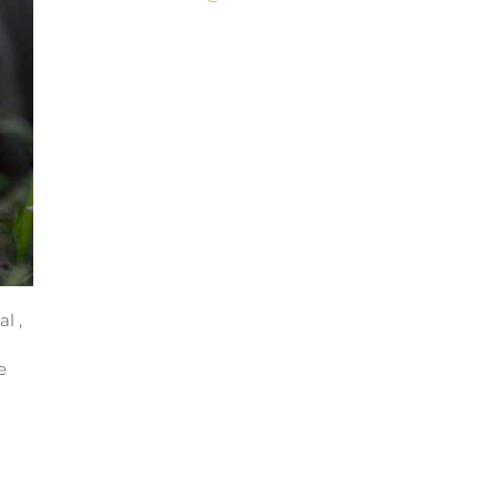
l ,
e