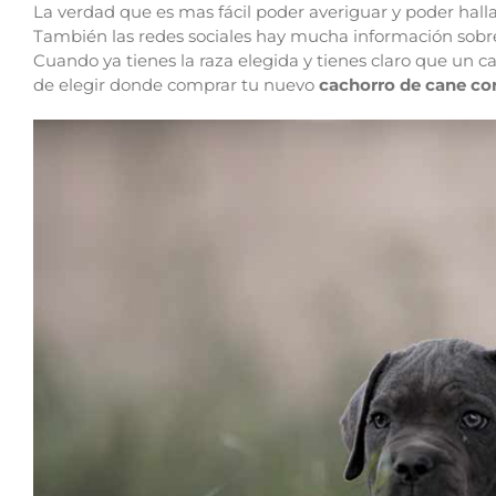
La verdad que es mas fácil poder averiguar y poder hall
También las redes sociales hay mucha información sobre
Cuando ya tienes la raza elegida y tienes claro que un 
de elegir donde comprar tu nuevo
cachorro de cane cor