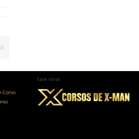
tsApp
Email
Cane corso
e Corso
orso