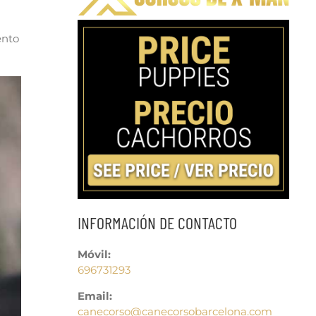
ento
INFORMACIÓN DE CONTACTO
Móvil:
696731293
Email:
canecorso@canecorsobarcelona.com