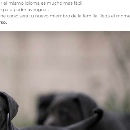
ar el mismo idioma es mucho mas fácil .
 para poder averiguar.
cane corso será tu nuevo miembro de la familia, llega el mom
so.