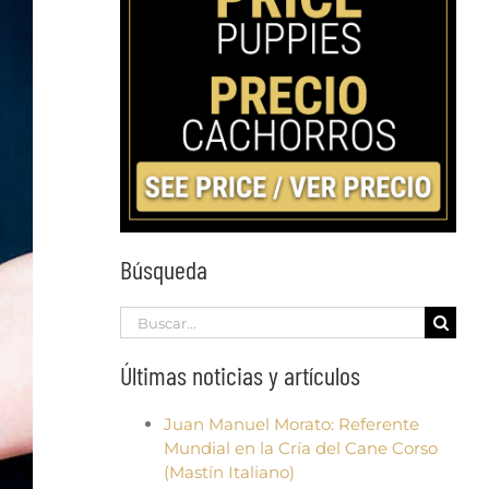
Búsqueda
Search
for:
Últimas noticias y artículos
Juan Manuel Morato: Referente
Mundial en la Cría del Cane Corso
(Mastín Italiano)