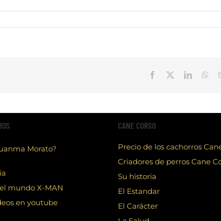
Facebook
X
LinkedIn
Wha
ROS
CANE CORSO
Precio de los cachorros Can
Juanma Morato?
Criadores de perros Cane C
ia
Su historia
el mundo X-MAN
El Estandar
deos en youtube
El Carácter
La Salud