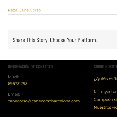
Raza Cane Corso
Share This Story, Choose Your Platform!
INFORMACIÓN DE CONTACTO
SOBRE NOSOT
Móvil:
¿Quién es 
696731293
Mi trayector
Email:
Campeón d
canecorso@canecorsobarcelona.com
Nuestros vi