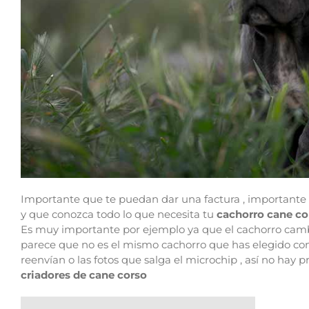
Importante que te puedan dar una factura , importante q
y que conozca todo lo que necesita tu
cachorro cane co
Es muy importante por ejemplo ya que el cachorro cam
parece que no es el mismo cachorro que has elegido co
reenvían o las fotos que salga el microchip , así no ha
criadores de cane corso