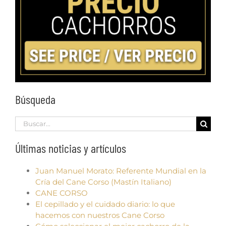
Búsqueda
Search
for:
Últimas noticias y artículos
Juan Manuel Morato: Referente Mundial en la
Cría del Cane Corso (Mastín Italiano)
CANE CORSO
El cepillado y el cuidado diario: lo que
hacemos con nuestros Cane Corso