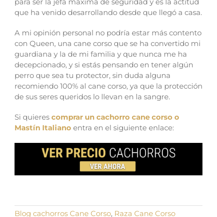
para ser la jefa máxima de seguridad y es la actitud
que ha venido desarrollando desde que llegó a casa.
A mi opinión personal no podría estar más contento
con Queen, una cane corso que se ha convertido mi
guardiana y la de mi familia y que nunca me ha
decepcionado, y si estás pensando en tener algún
perro que sea tu protector, sin duda alguna
recomiendo 100% al cane corso, ya que la protección
de sus seres queridos lo llevan en la sangre.
Si quieres
comprar un cachorro cane corso o
Mastín Italiano
entra en el siguiente enlace:
Blog cachorros Cane Corso
,
Raza Cane Corso