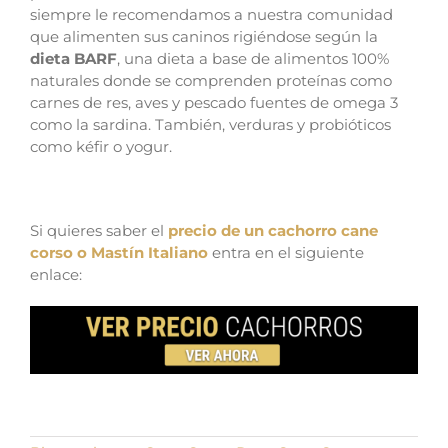
siempre le recomendamos a nuestra comunidad
que alimenten sus caninos rigiéndose según la
dieta BARF
, una dieta a base de alimentos 100%
naturales donde se comprenden proteínas como
carnes de res, aves y pescado fuentes de omega 3
como la sardina. También, verduras y probióticos
como kéfir o yogur.
Si quieres saber el
precio de un cachorro cane
corso o Mastín Italiano
entra en el siguiente
enlace: