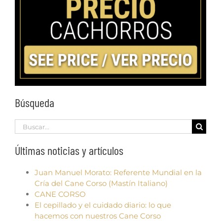
Búsqueda
Search
for:
Últimas noticias y artículos
Juan Manuel Morato: Referente Mundial en la
Cría del Cane Corso (Mastín Italiano)
CANE CORSO
El cepillado y el cuidado diario: lo que
hacemos con nuestros Cane Corso