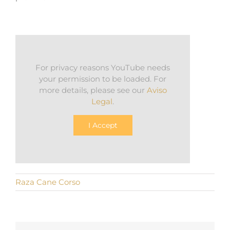
For privacy reasons YouTube needs
your permission to be loaded. For
more details, please see our
Aviso
Legal
.
I Accept
Raza Cane Corso