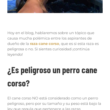
El cane corso ¿es una raza peligrosa?
Hoy en el blog, hablaremos sobre un tópico que
causa mucha polémica entre los aspirantes de
dueño de la
raza cane corso
, que es si esta raza es
peligrosa o no. Si sientes curiosidad ¡continúa
leyendo!
¿Es peligroso un perro cane
corso?
El cane corso NO está considerado como un perro
peligroso, pero por su tamaño y su peso está bajo la
ley que regula que pertenece a las razas