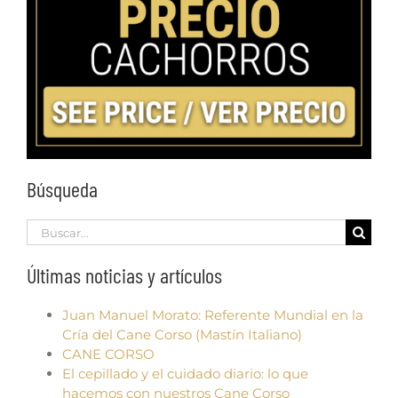
Búsqueda
Search
for:
Últimas noticias y artículos
Juan Manuel Morato: Referente Mundial en la
Cría del Cane Corso (Mastín Italiano)
CANE CORSO
El cepillado y el cuidado diario: lo que
hacemos con nuestros Cane Corso