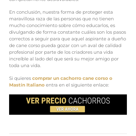
En conclusión, nuestra forma de proteger esta
maravillosa raza de las personas que no tienen
mucho conocimiento sobre cómo educarlos, es
divulgando de forma constante cuáles son los pasos
correctos a seguir para que aquel aspirante a dueño
de cane corso pueda gozar con un aval de calidad
profesional por parte de los criadores una vida
increíble al lado del que será su mejor amigo por
toda una vida.
Si quieres
comprar un cachorro cane corso o
Mastín Italiano
entra en el siguiente enlace: