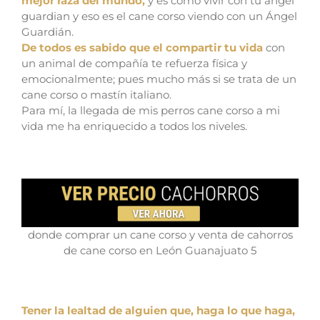
mejor raza del mundo,
y es como vivir con tu angel
guardian y eso es el cane corso viendo con un Ángel
Guardián.
De todos es sabido que el compartir tu vida
con
un animal de compañía te refuerza física y
emocionalmente; pues mucho más si se trata de un
cane corso o mastín italiano.
Para mí, la llegada de mis perros cane corso a mi
vida me ha enriquecido a todos los niveles.
donde comprar un cane corso y venta de cahorros
de cane corso en León Guanajuato 5
Tener la lealtad de alguien que, haga lo que haga,