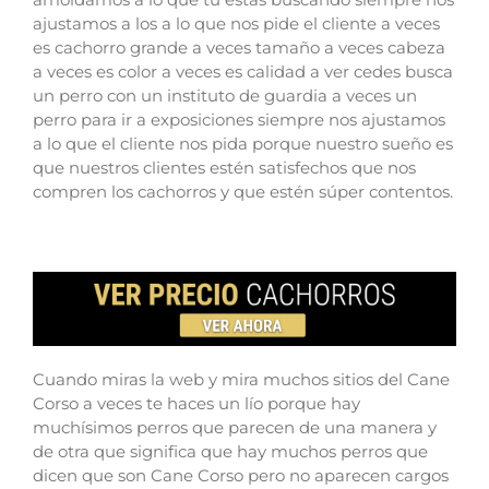
ajustamos a los a lo que nos pide el cliente a veces
es cachorro grande a veces tamaño a veces cabeza
a veces es color a veces es calidad a ver cedes busca
un perro con un instituto de guardia a veces un
perro para ir a exposiciones siempre nos ajustamos
a lo que el cliente nos pida porque nuestro sueño es
que nuestros clientes estén satisfechos que nos
compren los cachorros y que estén súper contentos.
Cuando miras la web y mira muchos sitios del Cane
Corso a veces te haces un lío porque hay
muchísimos perros que parecen de una manera y
de otra que significa que hay muchos perros que
dicen que son Cane Corso pero no aparecen cargos