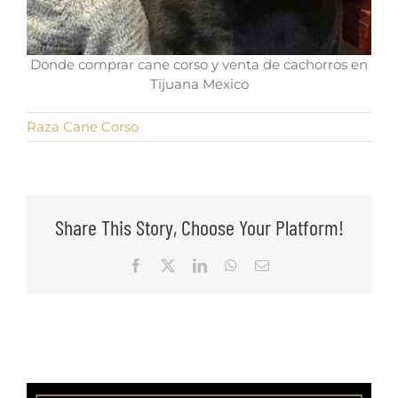
Donde comprar cane corso y venta de cachorros en
Tijuana Mexico
Raza Cane Corso
Share This Story, Choose Your Platform!
Facebook
X
LinkedIn
WhatsApp
Email