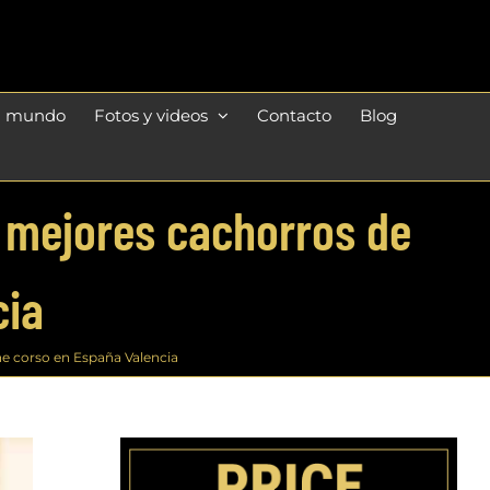
l mundo
Fotos y videos
Contacto
Blog
 mejores cachorros de
cia
ne corso en España Valencia