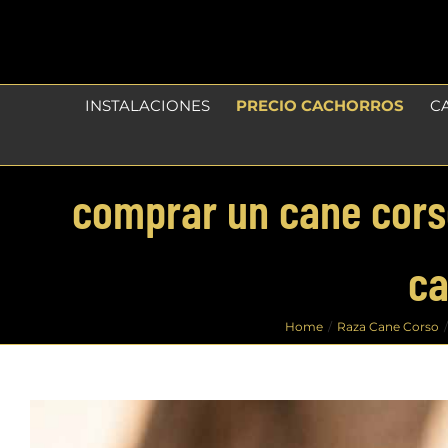
Skip
to
content
INSTALACIONES
PRECIO CACHORROS
C
comprar un cane cors
ca
Home
Raza Cane Corso