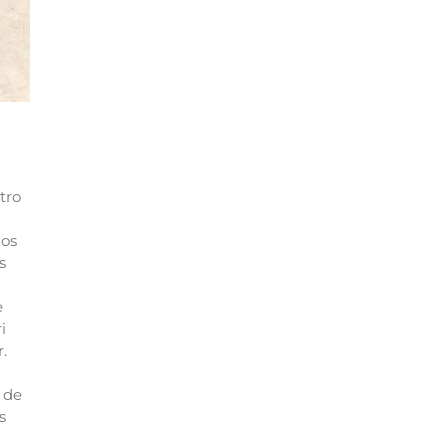
tro
mos
s
e
i
.
 de
s