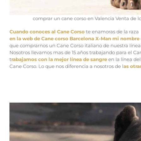
comprar un cane corso en Valencia Venta de lo
Cuando conoces al Cane Corso
te enamoras de la raza 
en la web de Cane corso Barcelona X-Man mi nombre 
que comprarnos un Cane Corso italiano de nuestra líne
Nosotros llevamos mas de 15 años trabajando para el Can
t
rabajamos con la mejor línea de sangre
en la línea d
Cane Corso. Lo que nos diferencia a nosotros de l
as otra