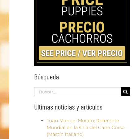
Búsqueda
Search
for:
Últimas noticias y artículos
Juan Manuel Morato: Referente
Mundial en la Cría del Cane Corso
(Mastín Italiano)