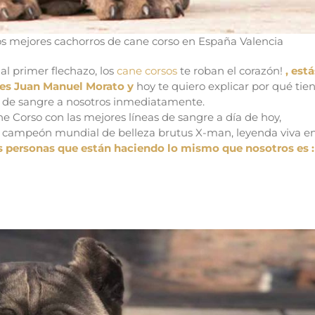
s mejores cachorros de cane corso en España Valencia
al primer flechazo, los
cane corsos
te roban el corazón!
, está
es Juan Manuel Morato y
hoy te quiero explicar por qué tie
a de sangre a nosotros inmediatamente.
e Corso con las mejores líneas de sangre a día de hoy,
el campeón mundial de belleza brutus X-man, leyenda viva en
s personas que están haciendo lo mismo que nosotros es :