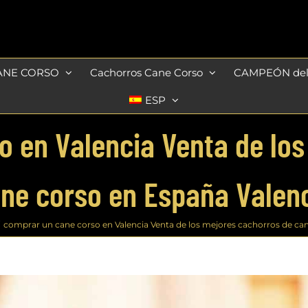
ANE CORSO
Cachorros Cane Corso
CAMPEÓN de
ESP
o en Valencia Venta de los
ne corso en España Valen
comprar un cane corso en Valencia Venta de los mejores cachorros de ca