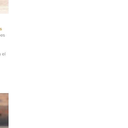
s
nes
 el