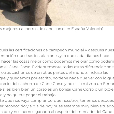
s mejores cachorros de cane corso en España Valencia1
espués las certificaciones de campeón mundial y después nues
mentación nuestras instalaciones y lo que cada día nos hace
os hacer las cosas mejor cómo podemos mejorar como pode
on el Cane Corso. Evidentemente todas estas diferenciacione
otros cachorros de en otras partes del mundo, incluso las
gre y quedamos por escrito, no tiene nada que ver con lo qu
precio del cachorro de Cane Corso y no es lo mismo un Ferrar
i es bien bien un corso es un bonsai Cane Corso o un boxer
y no quiere pagar el trabajo,
liente que nos vaya comprar porque nosotros, tenemos después
r reconocido y a día de hoy pues estamos muy bien situado
 mercado y nos hemos ganado el respeto del mercado del Cane