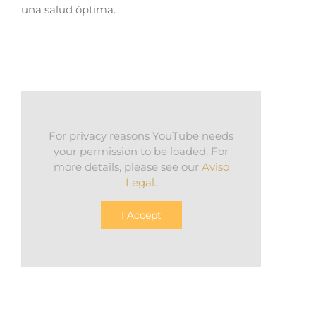
una salud óptima.
For privacy reasons YouTube needs
your permission to be loaded. For
more details, please see our
Aviso
Legal
.
I Accept