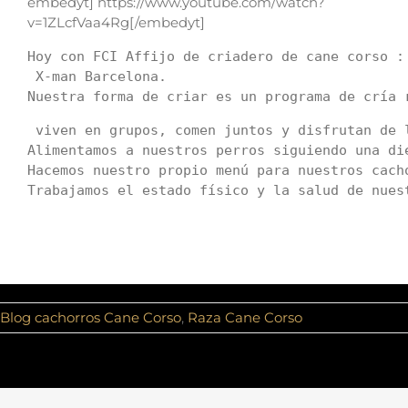
embedyt] https://www.youtube.com/watch?
v=1ZLcfVaa4Rg[/embedyt]
Hoy con FCI Affijo de criadero de cane corso : 
 X-man Barcelona. 

Nuestra forma de criar es un programa de cría 
 viven en grupos, comen juntos y disfrutan de 
Alimentamos a nuestros perros siguiendo una di
Hacemos nuestro propio menú para nuestros cacho
Trabajamos el estado físico y la salud de nues
Blog cachorros Cane Corso
,
Raza Cane Corso