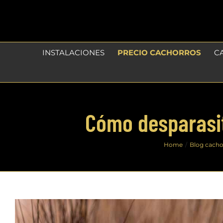
Skip
to
content
INSTALACIONES
PRECIO CACHORROS
C
Cómo desparasit
Home
Blog cacho