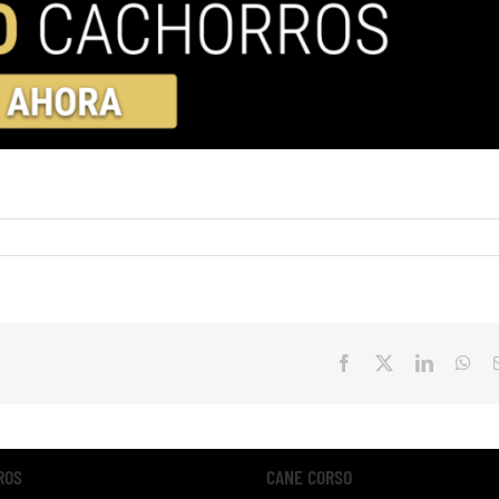
Facebook
X
LinkedIn
Wha
ROS
CANE CORSO