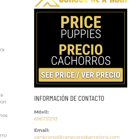
Ya
la
INFORMACIÓN DE CONTACTO
con
Móvil:
amos
696731293
Email:
rro
canecorso@canecorsobarcelona.com