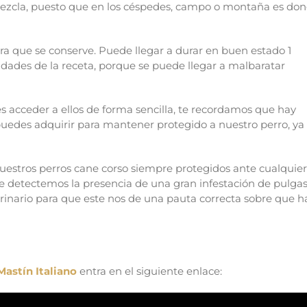
mezcla, puesto que en los céspedes, campo o montaña es do
ra que se conserve. Puede llegar a durar en buen estado 1
ades de la receta, porque se puede llegar a malbaratar
s acceder a ellos de forma sencilla, te recordamos que hay
puedes adquirir para mantener protegido a nuestro perro, ya
stros perros cane corso siempre protegidos ante cualquier
e detectemos la presencia de una gran infestación de pulgas
erinario para que este nos de una pauta correcta sobre que h
Mastín Italiano
entra en el siguiente enlace: