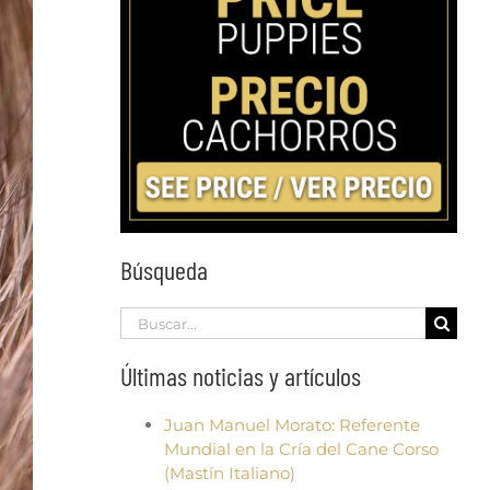
Búsqueda
Search
for:
Últimas noticias y artículos
Juan Manuel Morato: Referente
Mundial en la Cría del Cane Corso
(Mastín Italiano)