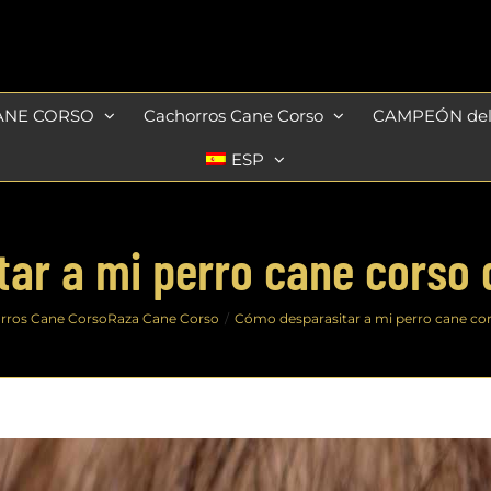
ANE CORSO
Cachorros Cane Corso
CAMPEÓN de
ESP
ar a mi perro cane corso 
rros Cane Corso
Raza Cane Corso
Cómo desparasitar a mi perro cane cor