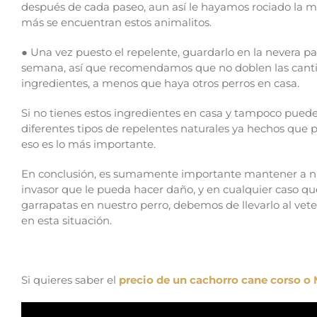
después de cada paseo, aun así le hayamos rociado la 
más se encuentran estos animalitos.
● Una vez puesto el repelente, guardarlo en la nevera pa
semana, así que recomendamos que no doblen las cantid
ingredientes, a menos que haya otros perros en casa.
Si no tienes estos ingredientes en casa y tampoco puede
diferentes tipos de repelentes naturales ya hechos que 
eso es lo más importante.
En conclusión, es sumamente importante mantener a nue
invasor que le pueda hacer daño, y en cualquier caso qu
garrapatas en nuestro perro, debemos de llevarlo al vet
en esta situación.
Si quieres saber el
precio de un cachorro cane corso o 