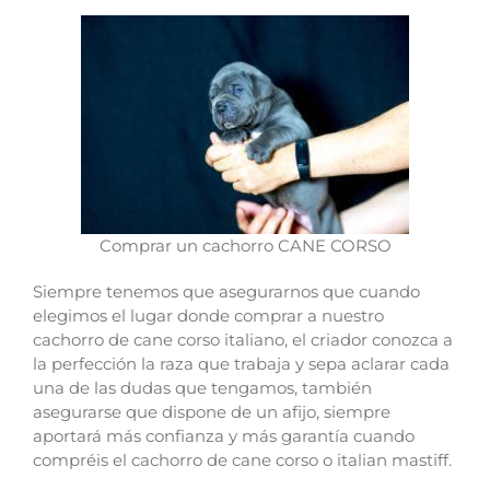
Comprar un cachorro CANE CORSO
Siempre tenemos que asegurarnos que cuando
elegimos el lugar donde comprar a nuestro
cachorro de cane corso italiano, el criador conozca a
la perfección la raza que trabaja y sepa aclarar cada
una de las dudas que tengamos, también
asegurarse que dispone de un afijo, siempre
aportará más confianza y más garantía cuando
compréis el cachorro de cane corso o italian mastiff.