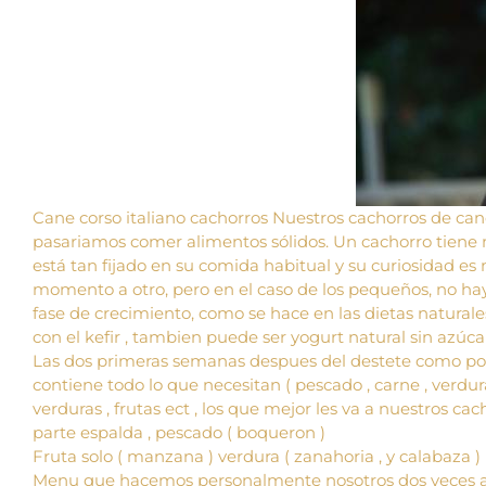
Cane corso italiano cachorros Nuestros cachorros de c
pasariamos comer alimentos sólidos. Un cachorro tiene 
está tan fijado en su comida habitual y su curiosidad e
momento a otro, pero en el caso de los pequeños, no ha
fase de crecimiento, como se hace en las dietas natura
con el kefir , tambien puede ser yogurt natural sin azúc
Las dos primeras semanas despues del destete como por 
contiene todo lo que necesitan ( pescado , carne , verdur
verduras , frutas ect , los que mejor les va a nuestros cac
parte espalda , pescado ( boqueron )
Fruta solo ( manzana ) verdura ( zanahoria , y calabaza )
Menu que hacemos personalmente nosotros dos veces al