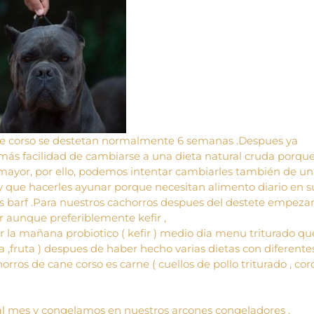
ane corso se destetan normalmente 6 semanas .Despues ya
más facilidad de cambiarse a una dieta natural cruda porqu
s mayor, por ello, podemos intentar cambiarles también de un
y que hacerles ayunar porque necesitan alimento diario en s
les barf .Para nuestros cachorros despues del destete empez
ar aunque preferiblemente kefir ,
la mañana probiotico ( kefir ) medio dia menu triturado qu
a ,fruta ) despues de haber hecho varias dietas con diferente
horros de cane corso es carne ( cuellos de pollo triturado , co
 mes y congelamos en nuestros arcones congeladores .