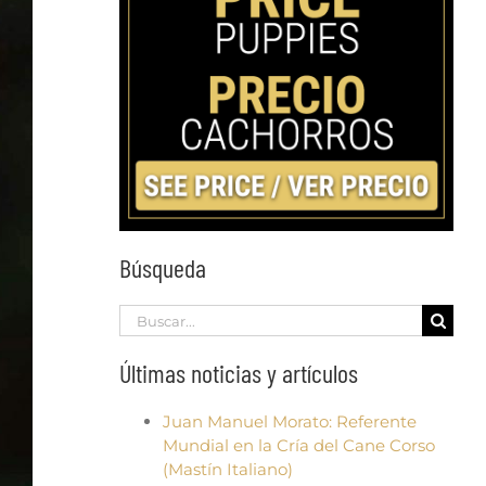
Búsqueda
Search
for:
Últimas noticias y artículos
Juan Manuel Morato: Referente
Mundial en la Cría del Cane Corso
(Mastín Italiano)