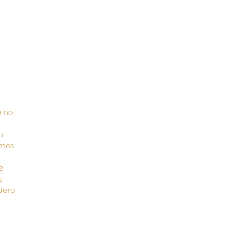
e no
u
amos
e
s
rdero